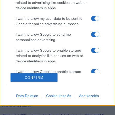
feltöltődést és felejthetetlen zenei élményt. A Széchenyi tér megtelt
related to advertising like cookies on web or
élettel, vitákkal, gondolatokkal és dallamokkal – a tudomány, a
device identifiers in apps.
kultúra és a közélet közös ünnepévé téve a három napot.
I want to allow my user data to be sent to
Google for online advertising purposes.
Az idei MCC Feszt harmadik napja a Holdról is látszott – miniszterelnöki
értékelő és exkluzív külföldi előadások
I want to allow Google to send me
Eddig soha nem látott érdeklődés övezte az ötödik MCC Feszten
personalized advertising.
megrendezett szakmai előadásokat.
I want to allow Google to enable storage
related to analytics like cookies on web or
Legmagasabb fokozatba kapcsolt az MCC Feszt – Magyarország és a világ
device identifiers in apps.
kérdései fókuszban, óriási érdeklődés
I want to allow Google to enable storage
Magyarország külpolitikája, az egészségügy kérdései és
related to functionality of the website or app.
meghatározó nemzetközi véleményformálók – rengeteg izgalmas és
CONFIRM
aktuális kérdést vitattak meg hazai és külföldi szaktekintélyek az
MCC Feszt második napján.
I want to allow Google to enable storage
related to personalization.
Data Deletion
Cookie-kezelés
Adatkezelés
Intellektuálisan referenciapont az MCC Feszt – elstartolt az ötödik MCC
I want to allow Google to enable storage
Feszt Esztergomban
related to security, including authentication
functionality and fraud prevention, and other