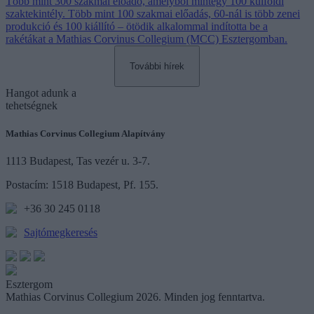
Több mint 300 szakmai előadó, amelyből mintegy 100 külföldi
user protection.
szaktekintély. Több mint 100 szakmai előadás, 60-nál is több zenei
produkció és 100 kiállító – ötödik alkalommal indította be a
rakétákat a Mathias Corvinus Collegium (MCC) Esztergomban.
További hírek
Hangot
adunk a
tehetségnek
Mathias Corvinus Collegium Alapítvány
1113 Budapest, Tas vezér u. 3-7.
Postacím: 1518 Budapest, Pf. 155.
+36 30 245 0118
Sajtómegkeresés
Esztergom
Mathias Corvinus Collegium 2026. Minden jog fenntartva.