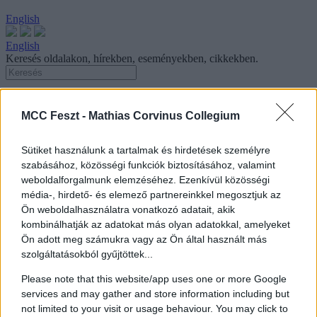
English
English
Keresés oldalakon, hírekben, eseményekben, cikkekben.
MCC Feszt -
Mathias Corvinus Collegium
Legyen Early Bird karszalag a húsvéti
fészekben!
Sütiket használunk a tartalmak és hirdetések személyre
szabásához, közösségi funkciók biztosításához, valamint
MCC Feszt
|
Hírek
|
Legyen Early Bird karszalag a húsvéti
weboldalforgalmunk elemzéséhez. Ezenkívül közösségi
fészekben!
média-, hirdető- és elemező partnereinkkel megosztjuk az
2023. április 5.
Ön weboldalhasználatra vonatkozó adatait, akik
kombinálhatják az adatokat más olyan adatokkal, amelyeket
Ön adott meg számukra vagy az Ön által használt más
Olvasási idő: 1 perc
szolgáltatásokból gyűjtöttek...
Még nem késő lecsapni az akciós MCC Feszt bérletekre
Please note that this website/app uses one or more Google
Húsvét hétfőig meghosszabbítjuk az Early Bird időszakot, így a 3
services and may gather and store information including but
napos MCC Pass-t csupán 12500-os forintos áron tudod
not limited to your visit or usage behaviour. You may click to
megszerezni. Az MCC Pass teljessé teszi a fesztivál élményét,