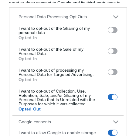
grant or deny consent to Google and its third-party tags to
hiszen ezzel extra szolgáltatásokra is jogosult vagy. Legyél részese
Magyarország legsokoldalúbb fesztiváljának, Hangot adunk a
use your data for below specified purposes in below Google
tehetségnek.
consent section.
Personal Data Processing Opt Outs
Megosztás:
I want to opt-out of the Sharing of my
personal data.
Opted In
I want to opt-out of the Sale of my
Legfrissebb hírek
Personal Data.
Opted In
I want to opt-out of processing my
Personal Data for Targeted Advertising.
Tájékoztatás az idei MCC Fesztről
Opted In
A kialakult helyzetre való tekintettel a 2026-os MCC Feszt nem
I want to opt-out of Collection, Use,
kerül megrendezésre.
Retention, Sale, and/or Sharing of my
Personal Data that Is Unrelated with the
Purposes for which it was collected.
Opted Out
50.000 résztvevő az idei MCC Feszten!
Az idei MCC Feszt ismét bebizonyította, hogy Esztergom a nyár
Google consents
egyik leginspirálóbb városa. 314 szakmai előadó és 65 zenekar
gondoskodott arról, hogy a résztvevők egyszerre kapjanak szellemi
I want to allow Google to enable storage