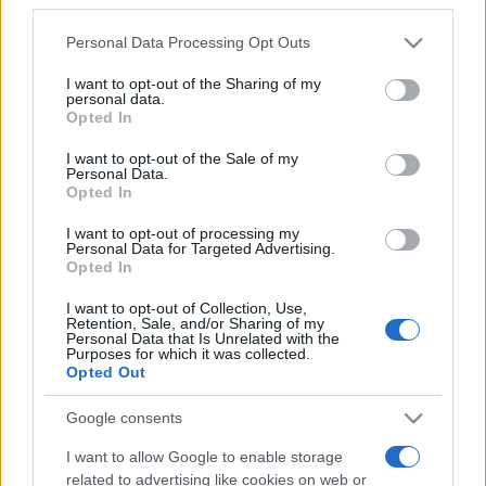
egy könyvet – vigyél egy könyvet!
use your data for below specified purposes in below Google
consent section.
Personal Data Processing Opt Outs
Megosztás:
I want to opt-out of the Sharing of my
personal data.
Opted In
Legfrissebb hírek
I want to opt-out of the Sale of my
Personal Data.
Opted In
Tájékoztatás az idei MCC Fesztről
I want to opt-out of processing my
Personal Data for Targeted Advertising.
A kialakult helyzetre való tekintettel a 2026-os MCC Feszt nem
Opted In
kerül megrendezésre.
I want to opt-out of Collection, Use,
Retention, Sale, and/or Sharing of my
Personal Data that Is Unrelated with the
50.000 résztvevő az idei MCC Feszten!
Purposes for which it was collected.
Opted Out
Az idei MCC Feszt ismét bebizonyította, hogy Esztergom a nyár
egyik leginspirálóbb városa. 314 szakmai előadó és 65 zenekar
Google consents
gondoskodott arról, hogy a résztvevők egyszerre kapjanak szellemi
feltöltődést és felejthetetlen zenei élményt. A Széchenyi tér megtelt
I want to allow Google to enable storage
élettel, vitákkal, gondolatokkal és dallamokkal – a tudomány, a
related to advertising like cookies on web or
kultúra és a közélet közös ünnepévé téve a három napot.