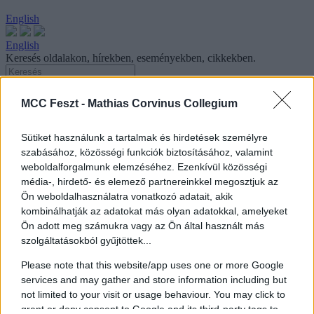
English
English
Keresés oldalakon, hírekben, eseményekben, cikkekben.
MCC Feszt -
Mathias Corvinus Collegium
Bookline Könyvcsere Piknik
Sütiket használunk a tartalmak és hirdetések személyre
szabásához, közösségi funkciók biztosításához, valamint
MCC Feszt
|
Hírek
|
Bookline Könyvcsere Piknik
weboldalforgalmunk elemzéséhez. Ezenkívül közösségi
2025. július 23.
média-, hirdető- és elemező partnereinkkel megosztjuk az
Ön weboldalhasználatra vonatkozó adatait, akik
Olvasási idő: 1 perc
kombinálhatják az adatokat más olyan adatokkal, amelyeket
Ön adott meg számukra vagy az Ön által használt más
Már meguntad és elcserélnéd? Most az MCC Feszten is
szolgáltatásokból gyűjtöttek...
megteheted!
A Bookline Könyvcsere Piknikkel vár mindenkit, aki szívesen
Please note that this website/app uses one or more Google
továbbadná már elolvasott könyvét és helyette egy újat választana –
services and may gather and store information including but
légy részese te is az olvasás körforgásának! Keresd a pikniket
not limited to your visit or usage behaviour. You may click to
augusztus 1-jén 10 és 13:20 között a Kapcsolatok Házában: hozz
grant or deny consent to Google and its third-party tags to