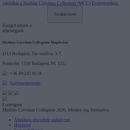
user protection.
rakétákat a Mathias Corvinus Collegium (MCC) Esztergomban.
További hírek
Hangot
adunk a
tehetségnek
Mathias Corvinus Collegium Alapítvány
1113 Budapest, Tas vezér u. 3-7.
Postacím: 1518 Budapest, Pf. 155.
+36 30 245 0118
Sajtómegkeresés
Esztergom
Mathias Corvinus Collegium 2026. Minden jog fenntartva.
Általános részvételi szabályzat
Házirend