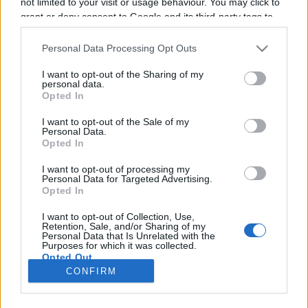
not limited to your visit or usage behaviour. You may click to
grant or deny consent to Google and its third-party tags to
English
use your data for below specified purposes in below Google
English
consent section.
Personal Data Processing Opt Outs
Keresés oldalakon, hírekben, eseményekben, cikkekben.
I want to opt-out of the Sharing of my
personal data.
Opted In
MCC Feszt 2022
I want to opt-out of the Sale of my
Personal Data.
MCC Feszt
| Címke:
MCC Feszt 2022
Opted In
Összes
Hírek
Programok
Hangot
adunk a
I want to opt-out of processing my
tehetségnek
Personal Data for Targeted Advertising.
Opted In
Mathias Corvinus Collegium Alapítvány
I want to opt-out of Collection, Use,
Retention, Sale, and/or Sharing of my
1113 Budapest, Tas vezér u. 3-7.
Personal Data that Is Unrelated with the
Purposes for which it was collected.
Postacím: 1518 Budapest, Pf. 155.
Opted Out
CONFIRM
+36 30 245 0118
Google consents
Sajtómegkeresés