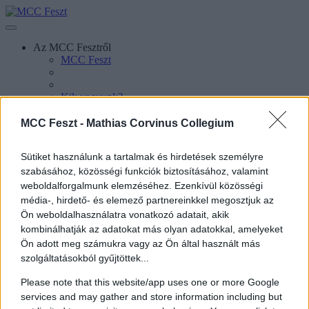
Az MCC Fesztről
MCC Feszt
Kik vagyunk?
Galéria
MCC Feszt -
Mathias Corvinus Collegium
Info
Hírek
Sütiket használunk a tartalmak és hirdetések személyre
szabásához, közösségi funkciók biztosításához, valamint
weboldalforgalmunk elemzéséhez. Ezenkívül közösségi
média-, hirdető- és elemező partnereinkkel megosztjuk az
Ön weboldalhasználatra vonatkozó adatait, akik
kombinálhatják az adatokat más olyan adatokkal, amelyeket
Ön adott meg számukra vagy az Ön által használt más
szolgáltatásokból gyűjtöttek...
Please note that this website/app uses one or more Google
Sajtókapcsolat
services and may gather and store information including but