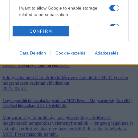
Hírek
I want to allow Google to enable storage
2026. 06. 15.
related to personalization.
Tájékoztatás az idei MCC Fesztről
I want to allow Google to enable storage
CONFIRM
related to security, including authentication
A kialakult helyzetre való tekintettel a 2026-os MCC Feszt nem
functionality and fraud prevention, and other
kerül megrendezésre.
user protection.
2025. 08. 02.
Data Deletion
Cookie-kezelés
Adatkezelés
Az idei MCC Feszt harmadik napja a Holdról is látszott – miniszterelnöki
értékelő és exkluzív külföldi előadások
Eddig soha nem látott érdeklődés övezte az ötödik MCC Feszten
megrendezett szakmai előadásokat.
2025. 08. 01.
Legmagasabb fokozatba kapcsolt az MCC Feszt – Magyarország és a világ
kérdései fókuszban, óriási érdeklődés
Magyarország külpolitikája, az egészségügy kérdései és
meghatározó nemzetközi véleményformálók – rengeteg izgalmas és
aktuális kérdést vitattak meg hazai és külföldi szaktekintélyek az
MCC Feszt második napján.