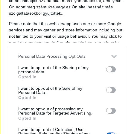
kombinálhatják az adatokat más olyan adatokkal, amelyeket
garantálják a fiataloknak. Jelenleg három képzésünk van, az Erdélyi
Ön adott meg számukra vagy az Ön által használt más
Politikai Iskola, a Kárpátaljai Közéleti Vezetőképző és a Női
szolgáltatásokból gyűjtöttek...
Közéleti Vezetőképző.
Please note that this website/app uses one or more Google
Kvízek, fotóbox, egyéb közéleti tudást mérő játékok
services and may gather and store information including but
not limited to your visit or usage behaviour. You may click to
grant or deny consent to Google and its third-party tags to
use your data for below specified purposes in below Google
Megosztás:
consent section.
Personal Data Processing Opt Outs
I want to opt-out of the Sharing of my
personal data.
Opted In
Programok
I want to opt-out of the Sale of my
Personal Data.
Opted In
Aug.
2.
I want to opt-out of processing my
szombat
Personal Data for Targeted Advertising.
Opted In
T.Danny
I want to opt-out of Collection, Use,
Aug.
Retention, Sale, and/or Sharing of my