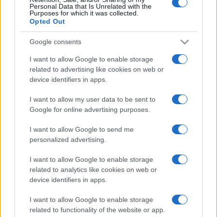
Personal Data that Is Unrelated with the
1.
Purposes for which it was collected.
péntek
Opted Out
ValMar
Google consents
Aug.
I want to allow Google to enable storage
1.
related to advertising like cookies on web or
péntek
device identifiers in apps.
BSW
I want to allow my user data to be sent to
Aug.
Google for online advertising purposes.
1.
péntek
I want to allow Google to send me
personalized advertising.
Irie Maffia
I want to allow Google to enable storage
A program folyamatosan frissül. A programváltozás jogát
related to analytics like cookies on web or
fenntartjuk.
device identifiers in apps.
I want to allow Google to enable storage
Programtáblázat
Részletes program
Edu sétány
Programfüzet
related to functionality of the website or app.