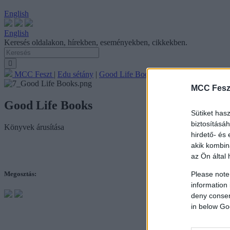
English
English
Keresés oldalakon, hírekben, eseményekben, cikkekben.
MCC Feszt
|
Edu sétány
|
Good Life Books
MCC Fesz
Good Life Books
Sütiket has
biztosításá
Könyvek árusítása
hirdető- és
akik kombin
az Ön által 
Megosztás:
Please note
information 
deny consent
in below Go