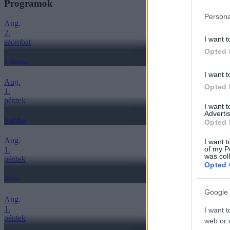
Programok
Persona
Aug.
2.
I want t
szombat
Opted 
T.Danny
I want t
Aug.
Opted 
1.
péntek
I want 
Advertis
ValMar
Opted 
Aug.
I want t
of my P
1.
was col
péntek
Opted 
BSW
Google 
Aug.
1.
I want t
péntek
web or d