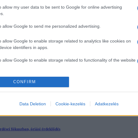
o allow my user data to be sent to Google for online advertising
s.
A program folyamatosan frissül. A programváltozás jogát fenntartjuk.
to allow Google to send me personalized advertising.
Programtáblázat
Részletes program
Edu sétány
Programfüzet
o allow Google to enable storage related to analytics like cookies on
Hírek
evice identifiers in apps.
o allow Google to enable storage related to functionality of the website
o allow Google to enable storage related to personalization.
l megrendezésre.
CONFIRM
o allow Google to enable storage related to security, including
kelő és exkluzív külföldi előadások
cation functionality and fraud prevention, and other user protection.
Data Deletion
Cookie-kezelés
Adatkezelés
endezett szakmai előadásokat.
ései fókuszban, óriási érdeklődés