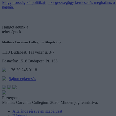
Magyarország külpolitikája, az egészségügy kérdései és meghatározó 
napján.
Hangot
adunk a
tehetségnek
Mathias Corvinus Collegium Alapítvány
1113 Budapest, Tas vezér u. 3-7.
Postacím: 1518 Budapest, Pf. 155.
+36 30 245 0118
Sajtómegkeresés
Esztergom
Mathias Corvinus Collegium 2026. Minden jog fenntartva.
Általános részvételi szabályzat
Házirend