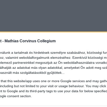
t -
Mathias Corvinus Collegium
ználunk a tartalmak és hirdetések személyre szabásához, közösségi fu
hoz, valamint weboldalforgalmunk elemzéséhez. Ezenkívül közösségi m
 elemező partnereinkkel megosztjuk az Ön weboldalhasználatra vonatko
álhatják az adatokat más olyan adatokkal, amelyeket Ön adott meg s
használt más szolgáltatásokból gyűjtöttek...
 that this website/app uses one or more Google services and may gath
including but not limited to your visit or usage behaviour. You may click 
 to Google and its third-party tags to use your data for below specifi
ogle consent section.