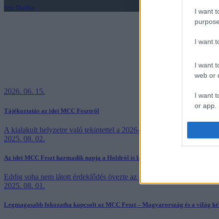
Irie Maffia
I want t
purpose
I want 
I want t
web or d
2026. 06. 15.
I want t
or app.
Tájékoztatás az idei MCC Fesztről
I want t
A kialakult helyzetre való tekintettel a 2026-os MCC Feszt nem kerü
2025. 08. 02.
I want t
Az idei MCC Feszt harmadik napja a Holdról is látszott – miniszterelnöki érté
authenti
Eddig soha nem látott érdeklődés övezte az ötödik MCC Feszten megr
2025. 08. 01.
Legmagasabb fokozatba kapcsolt az MCC Feszt – Magyarország és a világ kérd