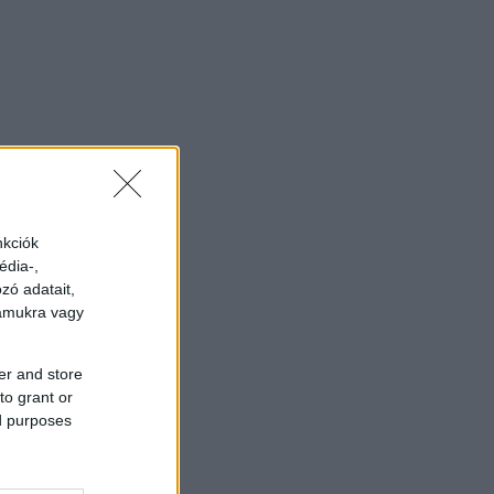
nkciók
édia-,
zó adatait,
zámukra vagy
er and store
to grant or
ed purposes