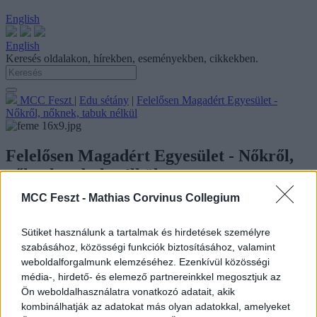
English
English
Keresés oldalakon, hírekben, eseményekben, cikkekben.
MCC Feszt
|
Edu sétány
|
Felelősen Magadért Egyesület -
Nőkről, nőknek, tabuk nélkül
Felelősen Magadért Egyesület - Nőkről,
nőknek, tabuk nélkül
MCC Feszt -
Mathias Corvinus Collegium
A közhasznú Felelősen Magadért Egyesületet szakemberek
alapították azzal a céllal, hogy segítséget nyújtsanak a nőknek
egészségük megőrzésében, betegség esetén a gyógyulásban. Tabuk
Sütiket használunk a tartalmak és hirdetések személyre
nélkül és érthetően beszélnek mindenről, ami a nőket érinti, legyen
szabásához, közösségi funkciók biztosításához, valamint
szó endometriózisról, miómáról, termékenységi problémákról,
weboldalforgalmunk elemzéséhez. Ezenkívül közösségi
PCOS-ről, hormonális problémákról, menopauzáról vagy éppen a
média-, hirdető- és elemező partnereinkkel megosztjuk az
szexualitásról.
Ön weboldalhasználatra vonatkozó adatait, akik
Játékos formában, kvízek segítségével edukáljuk a standhoz
kombinálhatják az adatokat más olyan adatokkal, amelyeket