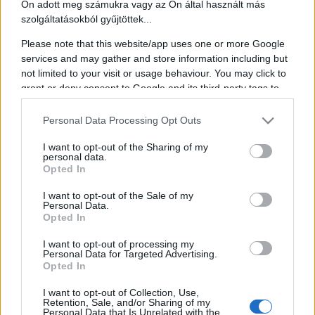
érkezőket miómával, endometriózissal, termékenységtudatossággal
Ön adott meg számukra vagy az Ön által használt más
és PCOS-sel kapcsolatos témákban. A helyes választ adók között
szolgáltatásokból gyűjtöttek...
nyereményeket sorsolunk.
Please note that this website/app uses one or more Google
services and may gather and store information including but
not limited to your visit or usage behaviour. You may click to
grant or deny consent to Google and its third-party tags to
Megosztás:
use your data for below specified purposes in below Google
consent section.
Personal Data Processing Opt Outs
I want to opt-out of the Sharing of my
personal data.
Opted In
Programok
I want to opt-out of the Sale of my
Aug.
Personal Data.
2.
Opted In
szombat
I want to opt-out of processing my
T.Danny
Personal Data for Targeted Advertising.
Opted In
Aug.
1.
I want to opt-out of Collection, Use,
Retention, Sale, and/or Sharing of my
péntek
Personal Data that Is Unrelated with the