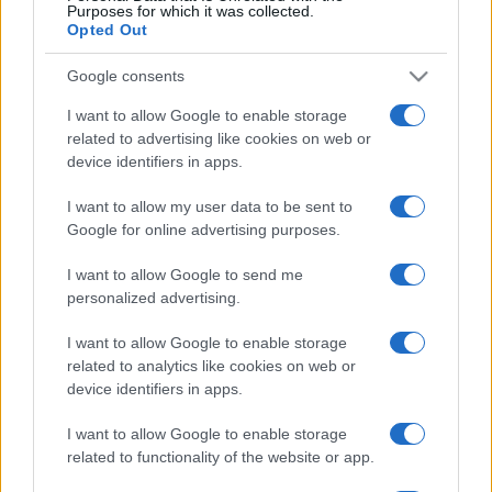
Purposes for which it was collected.
ValMar
Opted Out
Aug.
Google consents
1.
péntek
I want to allow Google to enable storage
related to advertising like cookies on web or
BSW
device identifiers in apps.
Aug.
I want to allow my user data to be sent to
1.
Google for online advertising purposes.
péntek
I want to allow Google to send me
Irie Maffia
personalized advertising.
A program folyamatosan frissül. A programváltozás jogát
fenntartjuk.
I want to allow Google to enable storage
related to analytics like cookies on web or
device identifiers in apps.
Programtáblázat
Részletes program
Edu sétány
Programfüzet
I want to allow Google to enable storage
Hírek
related to functionality of the website or app.
2026. 06. 15.