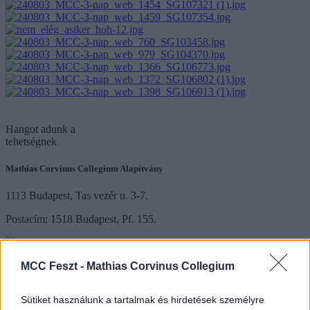
Hangot
adunk a
tehetségnek
Mathias Corvinus Collegium Alapítvány
1113 Budapest, Tas vezér u. 3-7.
Postacím: 1518 Budapest, Pf. 155.
+36 30 245 0118
MCC Feszt -
Mathias Corvinus Collegium
Sajtómegkeresés
Sütiket használunk a tartalmak és hirdetések személyre