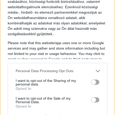
szabásához, közösségi funkciók biztosításához, valamint
Esztergom
weboldalforgalmunk elemzéséhez. Ezenkívül közösségi
Mathias Corvinus Collegium 2026. Minden jog fenntartva.
média-, hirdető- és elemező partnereinkkel megosztjuk az
Általános részvételi szabályzat
Ön weboldalhasználatra vonatkozó adatait, akik
Házirend
kombinálhatják az adatokat más olyan adatokkal, amelyeket
Jogi nyilatkozat
Ön adott meg számukra vagy az Ön által használt más
Adatkezelési tájékoztató
szolgáltatásokból gyűjtöttek...
Please note that this website/app uses one or more Google
services and may gather and store information including but
not limited to your visit or usage behaviour. You may click to
grant or deny consent to Google and its third-party tags to
use your data for below specified purposes in below Google
consent section.
Personal Data Processing Opt Outs
I want to opt-out of the Sharing of my
personal data.
Opted In
I want to opt-out of the Sale of my
Personal Data.
Opted In