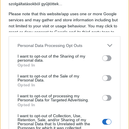
szolgáltatásokból gyűjtöttek...
Please note that this website/app uses one or more Google
services and may gather and store information including but
Sajtókapcsolat
not limited to your visit or usage behaviour. You may click to
grant or deny consent to Google and its third-party tags to
use your data for below specified purposes in below Google
English
consent section.
Personal Data Processing Opt Outs
English
I want to opt-out of the Sharing of my
Keresés oldalakon, hírekben, eseményekben, cikkekben.
personal data.
Opted In
I want to opt-out of the Sale of my
Personal Data.
Opted In
Sikentáncz Szilveszter
I want to opt-out of processing my
Az Örökség Nemzeti Gyermek és Ifjúsági Népművészeti
Personal Data for Targeted Advertising.
Egyesület elnöke
Opted In
Magyar Arany Érdemkereszttel kitüntetett Bonis Bona A Nemzet
I want to opt-out of Collection, Use,
Retention, Sale, and/or Sharing of my
Tehetségeiért Díjas tánc pedagógus és koreográfus. A Népművészet
Personal Data that Is Unrelated with the
Ifjú Mestere, Örökös Aranysarkantyús táncos, az Örökség Nemzeti
Purposes for which it was collected.