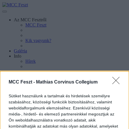
Az MCC Fesztről
MCC Feszt
Kik vagyunk?
Galéria
Info
Hírek
MCC Feszt -
Mathias Corvinus Collegium
Sütiket használunk a tartalmak és hirdetések személyre
szabásához, közösségi funkciók biztosításához, valamint
weboldalforgalmunk elemzéséhez. Ezenkívül közösségi
média-, hirdető- és elemező partnereinkkel megosztjuk az
Sajtókapcsolat
Ön weboldalhasználatra vonatkozó adatait, akik
kombinálhatják az adatokat más olyan adatokkal, amelyeket