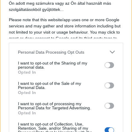
Ön adott meg számukra vagy az Ön által használt más
English
szolgáltatásokból gyűjtöttek...
English
Please note that this website/app uses one or more Google
Keresés oldalakon, hírekben, eseményekben, cikkekben.
services and may gather and store information including but
not limited to your visit or usage behaviour. You may click to
grant or deny consent to Google and its third-party tags to
use your data for below specified purposes in below Google
consent section.
Schmidt Mária
Personal Data Processing Opt Outs
I want to opt-out of the Sharing of my
MOL Új-Európa Alapítvány Kuratórium tagja, Széchenyi-díjas
personal data.
történészprofesszor, egyetemi tanár, a Terror Háza Múzeum
Opted In
főigazgatója
I want to opt-out of the Sale of my
Prof. Dr. Schmidt Mária Széchenyi-díjas történész, a Közép- és
Personal Data.
Kelet-európai Történelem és Társadalom Kutatásáért Alapítvány
Opted In
főigazgatója. 2010–2024 között a Pázmány Péter Katolikus
Egyetem egyetemi tanára. Posztgraduális ösztöndíjjal, illetve
I want to opt-out of processing my
vendégtanárként megfordult a világ számos egyetemén. 1998 és
Personal Data for Targeted Advertising.
Opted In
2002 között a miniszterelnök főtanácsadója. 2015–2017 között az
1956-os forradalom és szabadságharc emlékéve, 2018–2020 között
az Első világháborús megemlékezések, 2019–2022 között pedig a
I want to opt-out of Collection, Use,
Retention, Sale, and/or Sharing of my
„30 éve szabadon” emlékév koordinálásáért felelős kormánybiztos.