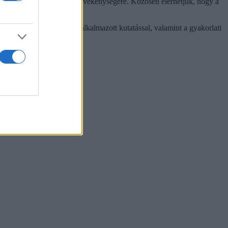
jára, PR és marketing tevékenységére. Közösen elérhetjük, hogy a
et felmutatni. Alap és alkalmazott kutatással, valamint a gyakorlati