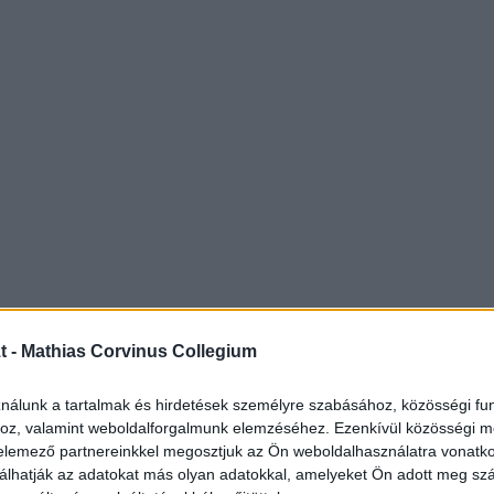
t -
Mathias Corvinus Collegium
ználunk a tartalmak és hirdetések személyre szabásához, közösségi fu
hoz, valamint weboldalforgalmunk elemzéséhez. Ezenkívül közösségi m
 elemező partnereinkkel megosztjuk az Ön weboldalhasználatra vonatko
álhatják az adatokat más olyan adatokkal, amelyeket Ön adott meg s