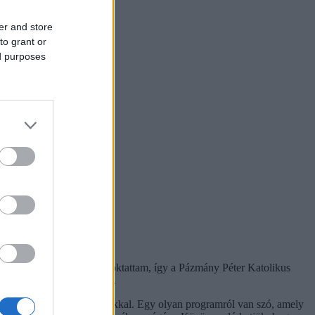
er and store
to grant or
ed purposes
015 óta több egyetemen oktattam, így a Pázmány Péter Katolikus
hiátria osztályán végzem.
ehetségükkel, motiváltságukkal. Egy olyan programról van szó, amely