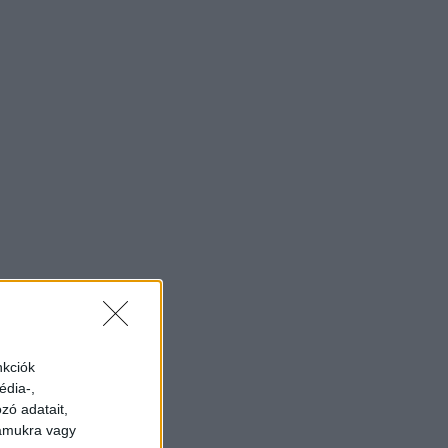
nkciók
édia-,
zó adatait,
zámukra vagy