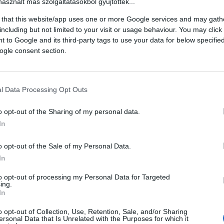
használt más szolgáltatásokból gyűjtöttek...
 that this website/app uses one or more Google services and may gath
including but not limited to your visit or usage behaviour. You may click 
 to Google and its third-party tags to use your data for below specifi
ogle consent section.
l Data Processing Opt Outs
o opt-out of the Sharing of my personal data.
In
o opt-out of the Sale of my Personal Data.
In
to opt-out of processing my Personal Data for Targeted
ing.
ként az Egis Gyógyszergyár Nyrt.-nél és a CIB Banknál dolgoztam. 2
In
ógusi tevékenységemet legfőképpen a Bajai Szent Rókus Kórház pszic
o opt-out of Collection, Use, Retention, Sale, and/or Sharing
rketing. Úgy érzem, az MCC és hallgatói adhatják a kurzus alapjait t
ersonal Data that Is Unrelated with the Purposes for which it