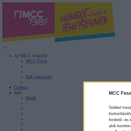
Az MCC Fesztről
MCC Feszt
Kik vagyunk?
Galéria
Info
MCC Fesz
Hírek
Sütiket has
biztosításá
hirdető- és
akik kombin