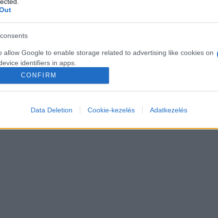
tézményben fektetnek hangsúlyt a tudományos eredmények kommunikáció
lected.
Out
fejfájás kezelésében eddig nem látott hatékonysággal tudunk eredmények
consents
ógus lettem.
o allow Google to enable storage related to advertising like cookies on
evice identifiers in apps.
CONFIRM
o allow my user data to be sent to Google for online advertising
s.
Data Deletion
Cookie-kezelés
Adatkezelés
to allow Google to send me personalized advertising.
o allow Google to enable storage related to analytics like cookies on
evice identifiers in apps.
o allow Google to enable storage related to functionality of the website
o allow Google to enable storage related to personalization.