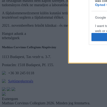
az országban máshol nem kapott szerepet. A világon csak néhány in
was col
tudományos érték ne maradjon a laboratóriumi falak között.
Opted 
A fájdalommenedzsment külön kutatási területem, reményeim szerint a 
teszteléssel segítem a fájdalommal élőket.
Google 
2021. novemberében felnőtt klinikai - és mentálhigiénés szakpszichol
I want t
web or d
Hangot
adunk a
tehetségnek
I want t
purpose
Mathias Corvinus Collegium Alapítvány
I want 
1113 Budapest, Tas vezér u. 3-7.
Postacím: 1518 Budapest, Pf. 155.
I want t
web or d
+36 30 245 0118
Sajtómegkeresés
I want t
or app.
I want t
Esztergom
Mathias Corvinus Collegium 2026. Minden jog fenntartva.