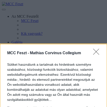
Az MCC Fesztről
MCC Feszt
Kik vagyunk?
Galéria
Info
Hírek
MCC Feszt -
Mathias Corvinus Collegium
Sütiket használunk a tartalmak és hirdetések személyre
szabásához, közösségi funkciók biztosításához, valamint
weboldalforgalmunk elemzéséhez. Ezenkívül közösségi
média-, hirdető- és elemező partnereinkkel megosztjuk az
Ön weboldalhasználatra vonatkozó adatait, akik
kombinálhatják az adatokat más olyan adatokkal, amelyeket
Ön adott meg számukra vagy az Ön által használt más
Sajtókapcsolat
szolgáltatásokból gyűjtöttek...