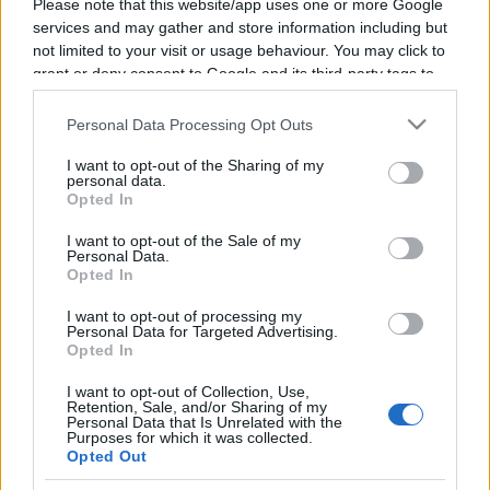
Please note that this website/app uses one or more Google
services and may gather and store information including but
English
not limited to your visit or usage behaviour. You may click to
English
grant or deny consent to Google and its third-party tags to
Keresés oldalakon, hírekben, eseményekben, cikkekben.
use your data for below specified purposes in below Google
consent section.
Personal Data Processing Opt Outs
I want to opt-out of the Sharing of my
personal data.
Gorácz Anikó
Opted In
kommunikációs vezető és felelős szerkesztő, MCC Press
I want to opt-out of the Sale of my
Personal Data.
Opted In
Gorácz Anikó az MCC Press kommunikációs vezetője és felelős
szerkesztője. Korábban filmes újságírással foglalkozott, illetve
I want to opt-out of processing my
különböző kommunikációs területeken tevékenykedett, ezt követően
Personal Data for Targeted Advertising.
nyergelt át a könyvkiadásra. A történetek és a szövegek
Opted In
megszállottja, öltsenek bár testet mozgókép vagy írás formájában.
I want to opt-out of Collection, Use,
Hangot
adunk a
Retention, Sale, and/or Sharing of my
tehetségnek
Personal Data that Is Unrelated with the
Purposes for which it was collected.
Opted Out
Mathias Corvinus Collegium Alapítvány