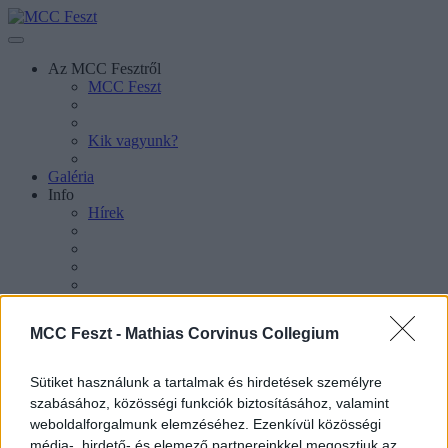
Az MCC Fesztről
MCC Feszt
Kik vagyunk?
Galéria
Info
Hírek
MCC Feszt -
Mathias Corvinus Collegium
Sütiket használunk a tartalmak és hirdetések személyre
szabásához, közösségi funkciók biztosításához, valamint
Sajtókapcsolat
weboldalforgalmunk elemzéséhez. Ezenkívül közösségi
média-, hirdető- és elemező partnereinkkel megosztjuk az