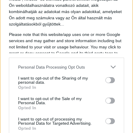
Ön weboldalhasználatra vonatkozó adatait, akik
English
kombinálhatják az adatokat más olyan adatokkal, amelyeket
Ön adott meg számukra vagy az Ön által használt más
English
szolgáltatásokból gyűjtöttek...
Keresés oldalakon, hírekben, eseményekben, cikkekben.
Please note that this website/app uses one or more Google
services and may gather and store information including but
not limited to your visit or usage behaviour. You may click to
Polus Enikő
grant or deny consent to Google and its third-party tags to
use your data for below specified purposes in below Google
mentálhigiénés szakember, tréner, író, előadó, a Me-Se-Kő
consent section.
Personal Data Processing Opt Outs
Mentálhigiénés Segítő Központ és a MESEKŐ Szervezet
alapítója és vezetője
I want to opt-out of the Sharing of my
personal data.
Polus Enikő mentálhigiénés szakember, tréner, író, előadó, a Me-Se-
Opted In
Kő Mentálhigiénés Segítő Központ és a MESEKŐ Szervezet
alapítója és vezetője. Szakterületei közé tartozik a családsegítés,
I want to opt-out of the Sale of my
Personal Data.
fejlesztőpedagógia, szexológia, mozgásterápia, valamint a gyász- és
Opted In
veszteségfeldolgozás, a médiában állandó szakember. Egyetemi
előadóként és mentorként is tevékenykedik, emellett jótékonysági
I want to opt-out of processing my
rendezvények szervezésében vesz részt.
Personal Data for Targeted Advertising.
Opted In
Tanulmányait az Eötvös Loránd Tudományegyetem Pedagógiai és